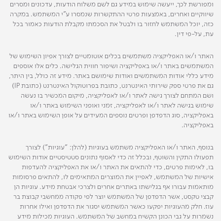
ומפורשת לכך, ייעשה שימוש במידע גם לשם משלוח הודעות, עדכונים ומסרים
שיווקיים ואחרים, באמצעות פרטי ההתקשרות שנמסרו ע"י המשתמש. במקרה
כזה, יוכל המשתמש לחזור בו ולבטל את הסכמתו מקבלת הודעות כאמור בכל
עת, על-פי דין.
האתר ו/או האפליקציה משתמשים בכלים אוטומטיים לצורך אפיון השימוש של
המשתמשים באתר ו/או באפליקציה ושיפור חווית הגלישה. כלים אלו אוספים
מידע כללי אודות המשתמשים ואודות שימושם באתר. מידע זה כולל, בין היתר,
גם את פרטי ספק שירותי האינטרנט, כתובת בפרוטוקול האינטרנט (כתובת IP)
ושם המתחם לצורך גישה לאתר ו/או לאפליקציה, מיקום המכשיר בו נעשה
שימוש בגישה לאתר ו/או לאפליקציה, זמני ואופני השימוש באתר ו/או
באפליקציה, סוג הדפדפן ופרטים נוספים המעידים על אופן השימוש באתר ו/או
באפליקציה.
בנוסף, האתר ו/או האפליקציה משתמש בעוגיות (להלן: "עוגיות") לצורך
תפעולו התקין והשוטף, ובכלל זה כדי לאסוף נתונים סטטיסטיים אודות השימוש
בו, לאימות פרטים, כדי להתאים את האתר ו/או את האפליקציה להעדפות
אישיות של המשתמש, לאפיין את המוצרים המתאימים לו, להתאים פרסומות
מותאמות עבורו אף בגלישתו באתרים אחרים ולצרכי אבטחת מידע. עוגיות הן
קבצי טקסט, אשר הדפדפן של המשתמש יוצר לפי פקודה ממחשבי קבוצת בר
עוז. חלק מהעוגיות יפקעו כאשר המשתמש יסגור את הדפדפן ואילו אחרות
נשמרות על גבי הכונן הקשיח במחשב של המשתמש. העוגיות מכילות מידע