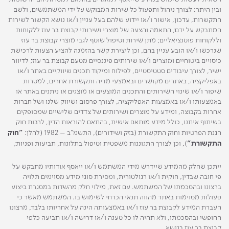
ובין היתר: לצורך ניהול ותפעול כל שירות המבוקש על ידי המשתמשים, ולשם
התקשרות, עדכון, אישור ו/או יידוע שלהם בעל עניין ו/או נושא הקשור לשירות
המתבקש על ידם; התאמה והצעה של מוצרי ושירותי קבוצת בר עוז ללקוחות
וללקוחות פוטנציאליים; מתן שירות וטיפול שוטף לגבי מוצרי קבוצת בר עוז
שנרכשו ו/או הובע עניין בהם, וכן ליצירת קשר בהזמנה להציע הצעות לרכישת
כיסויים ביטוחיים ומוצרים ו/או שירותים פיננסיים מטעם קבוצת בר עוז; לדיוור
ישיר, לצורך עיבודים סטטיסטיים, לפילוח ומיקוד תכנים שיווקיים באתר ו/או
באפליקציה, באתרים מקושרים ובאמצעי מדיה ותקשורת אחרים, למטרות
שיפור ו/או שינוי השירותים והתכנים המוצעים או מוצגים או ניתנים באתר או
באמצעותו ו/או באמצעות האפליקציה, לצורך פרסום ושיווק שלנו ושל חברות
אחרות בקבוצה, ומידע על מוצרים ושירותים של צדדים שלישיים שמסופקים
בשיתוף איתנו, כולל מידע מותאם אישית, בהתאם להוראות הדין, לרבות חוק
הגנת הפרטיות וחוק התקשורת (בזק ושידורים), התשמ"ב – 1982 (להלן:
"חוק
התקשורת"
), וכן לצורך התגוננות משפטית וטיפול בתלונות, תביעות ופניות;
ייתכן שחלק מהמידע שיידרש מידי המשתמש ו/או ייאסף אודותיו מתבקש על
פי חובה שבדין, חוקית ו/או רגולטורית, ומסירת סוגי מידע מסוימים תלויה
ברצונו ובהסכמתו של המשתמש. עם זאת, מילוי חלק מהשדות במסגרת ביצוע
פעולות מסוימות באתר מהווה תנאי הכרחי לשימוש בו. המשתמש מאשר כי
העברת המידע לקבוצת בר עוז ו/או באמצעותה הינה על אחריותו בלבד, מרצונו
החופשי ובהסכמתו, ולא תהיה לו כל טענה ו/או דרישה ו/או תביעה כלפי
קבוצת בר עוז בנושא.