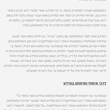
המשתמש מצהיר ומתחייב בזאת, כי כל המידע אשר ימסור ו/או יעדכן באתר
הינו נכון, אמיתי ומדויק וכי מסר את המידע בשמו ועבור עצמו בלבד ולא בשם
ו/או עבור צדדים שלישיים, למעט במקרים בהם הורשה לעשות כן, במפורש,
ובכל מקרה תהא האחריות למסירת מידע זה על המשתמש בלבד.
המידע אשר מסר המשתמש, אף במצב 'אורח', וכן מידע נוסף אשר יצטבר
אודותיו ופעולותיו באמצעות האתר ו/או האפליקציה ו/או אגב השימוש בהם,
ישמרו אף הם במאגרי המידע של קבוצת בר עוז המפורטים לעיל, ויעשה בו
שימוש בהתאם למטרות מאגרי המידע הרשומות ובהתאם למדיניות פרטיות זו
ו/או בהתאם להוראות כל דין. בכלל זה יעשה שימוש במידע גם לצורך ניהול
השירות, טיפול ומעקב אחר פניית הלקוח, מעקב אחר טיב השירות, הצעות
לקבלת שירותים דומים ו/או משלימים, סטטיסטיקה ושיווק לרבות עיבוד המידע
ודיוור ישיר למטרות אלו על ידי קבוצת בר עוז ו/או מי מטעמה.
דרכי איסוף ושימוש במידע
קבוצת בר עוז רשאית לאסוף וכן לעשות שימוש במידע אשר נמסר ע"י
המשתמש באתר ו/או באפליקציה ו/או במידע אשר הצטבר אודות המשתמש,
לרבות במהלך השימוש באתר ו/או באפליקציה, על מנת לשפר, להעשיר ו/או