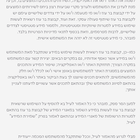
לשנות את האתר ו/או את האפליקציה, השירותים והתכנים המוצעים בו, וכן על
מנת לעדכן את המשתמש ולערוך סקרי שביעות רצון ביחס לשירותים המוצעים
על ידי קבוצת בר עוז ו/או מי מטעמה ו/או על ידי צדדים שלישיים עימם יש
לקבוצת בר עוז שיתוף פעולה עסקי. זאת ועוד, קבוצת בר עוז רשאית לעשות
שימוש במידע למטרות שיווקיות וסטטיסטיות, ולמסור מידע סטטיסטי לצדדים
שלישיים, לרבות מפרסמים, וזאת בכפוף לתנאי מדיניות הפרטיות בלבד.
מובהר, כי מידע סטטיסטי זה לא יזהה את המשתמש אישית.
כמו-כן, קבוצת בר עוז רשאית לעשות שימוש במידע שנתקבל מאת המשתמש
ו/או במידע אשר נאסף אודותיו, גם במקרים הבאים: יצירת קשר עם המשתמש
במקרה הצורך; תחזוקת האתר ו/או האפליקציה; שיפור המידע והתכנים
המוצעים במסגרת האתר למשתמשים באופן אישי ו/או לכלל ו/או חלק
מהמשתמשים; להתאים תכנים שיוצגו לך בעת הביקור באתר ו/או באפליקציה
בהתאם לסיווג המשתמש שלך ובהתאם לתכנים אשר עשויים לדעתנו לעניין
אותך;
למען הסר ספק, מובהר כי כל האמור לעיל בא להוסיף על השימוש שרשאית
קבוצת בר עוז לעשות במידע השמור במאגרי המידע של קבוצת בר עוז בהתאם
למטרות הרשומות של מאגרי המידע ובהתאם לאמור בפרק "שמירת המידע"
לעיל.
מבלי לגרוע מהאמור לעיל, וככל שתתקבל מהמשתמש הסכמה ייעודית