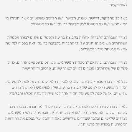
לאפליקציה;
בשל כל מחלוקת, דרישה, טענה, תביעה ו/או הליכים משפטיים אשר יתנהלו בין
המשתמש ו/או מי מטעמו לבין קבוצת בר עוז ו/או מי מטעמה;
לצורך העברתם לחברות אחרות בקבוצת בר עוז ולספקים שונים לצורך אספקת
השירותים השונים הניתנים על ידי החברות בקבוצת בר עוז וזאת בכפוף לנקיטת
אמצעי אבטחת מידע מקובלים;
לצורך העברתם, בהתאם להסכמת המשתמש, לשותפים עסקיים אחרים, כגון:
ספקים של שירותים ומוצרים נלווים לצורך שיווק, פרסום ודיוור ישיר;
בכל מקרה בו תסבור קבוצת בר עוז, כי מסירת המידע נחוצה על מנת למנוע נזק
חמור לרכושם ו/או לגופם של קבוצת בר עוז, של המשתמש ו/או של צדדים
שלישיים, או על מנת למנוע נזק חמור אחר לפי שיקול דעתה המלא והבלעדי;
במקרה בו העבירה ו/או המחתה קבוצת בר עוז ו/או מי מהחברות בקבוצת בר
עוז לצד שלישי את פעילות/ן ו/או את זכויותיה/ן וחובותיה/ן כלפי המשתמש
לצדדים שלישיים ובלבד שצדדים שלישיים כאמור יקבלו על עצמם את ההוראות
המפורטות במדיניות פרטיות זו.