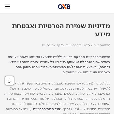
מדיניות שמירת הפרטיות ואבטחת
מידע
מדיניות זו היא מדיניות הפרטיות של קבוצת בר עוז.
מדיניות הפרטיות מספקת בקווים כלליים מידע על השימוש שאנחנו עושים
במידע שהנך מוסר לנו ושנאסוף עליך (או על אחרים שאתה מוסר לנו מידע
לגביהם), באמצעות האתר ו/או באמצעות האפליקציה או באופן אחר
במסגרת השירותים שאנו מספקים.
ככלל, סוגי המידע שנאסף והעיבוד שנבצע בו תלויים בסוג הקשר שלנו איתך
(למשל: דייר בבניין משותף, בעל נכס, חברת ניהול, מבוטח, סוכן, צד ג' וכו').
אנו מכבדים את פרטיותך, ואוספים ומעבדים מידע במערכות ממוחשבות כי הוא
דרוש לנו למטרות המפורטות להלן, ובכלל זה על מנת לספק את שירותנו ואת
המוצרים ועל מנת להגן על אינטרסים לגיטימיים שלנו, בהתאם לחוק הגנת
הפרטיות, התשמ"א – 1981 (להלן:
"חוק הגנת הפרטיות"
), ולשאר ההוראות