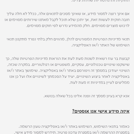
החוקיות והרגולטוריות שחלות עלינו.
אם אינך רוצה למסור מידע, או שאינך מסכים לתנאים אלה, ככלל לא חלה עליך
חובה חוקית לעשות זאת, אך יתכן שלא תוכל לקבל מאתנו שירותים מסוימים או
לרכוש מוצרים מסוימים. חלק מהמידע נדרש לפי חוקים מסוימים.
תנאי מדיניות הפרטיות המפורטים להלן, מהווים חלק בלתי נפרד מתקנון תנאי
השימוש של האתר ו/או האפליקציה.
קבוצת בר עוז רשאית לשנות מעת לעת את הוראות מדיניות הפרטיות שלה, כך
שישקפו שינויים טכנולוגיים, עסקיים, משפטיים או רגולטוריים. במקרה שכזה,
השינוי יעודכן במסמך זה ויפורסם באתר ו/או באפליקציה. שימושך באתר ו/או
באפליקציה לאחר ביצוע השינויים, יעיד על הסכמתך לשינויים אלו ועל כן אנו
ממליצים לעיין במדיניות זו מעת לעת.
אנא קרא בעיון מסמך זה ופנה אלינו בכל שאלה בנושא.
איזה מידע אישי אנו אוספים?
כאמור בתנאי השימוש, השימוש באתר ו/או באפליקציה טעון הרשמה.
במסגרת ההרשמה ו/או במסגרת עדכון פרטיך, תידרש למסור מידע אישי,