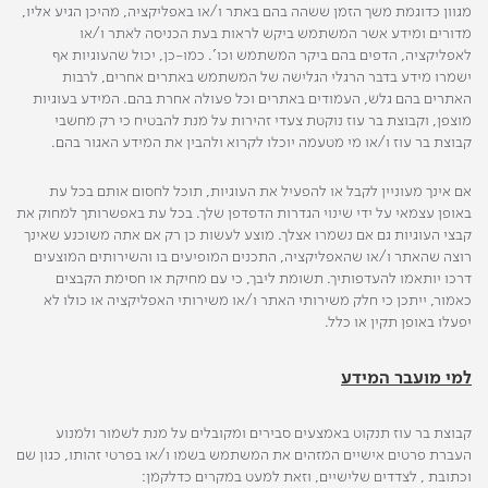
מגוון כדוגמת משך הזמן ששהה בהם באתר ו/או באפליקציה, מהיכן הגיע אליו,
מדורים ומידע אשר המשתמש ביקש לראות בעת הכניסה לאתר ו/או
לאפליקציה, הדפים בהם ביקר המשתמש וכו'. כמו-כן, יכול שהעוגיות אף
ישמרו מידע בדבר הרגלי הגלישה של המשתמש באתרים אחרים, לרבות
האתרים בהם גלש, העמודים באתרים וכל פעולה אחרת בהם. המידע בעוגיות
מוצפן, וקבוצת בר עוז נוקטת צעדי זהירות על מנת להבטיח כי רק מחשבי
קבוצת בר עוז ו/או מי מטעמה יוכלו לקרוא ולהבין את המידע האגור בהם.
אם אינך מעוניין לקבל או להפעיל את העוגיות, תוכל לחסום אותם בכל עת
באופן עצמאי על ידי שינוי הגדרות הדפדפן שלך. בכל עת באפשרותך למחוק את
קבצי העוגיות גם אם נשמרו אצלך. מוצע לעשות כן רק אם אתה משוכנע שאינך
רוצה שהאתר ו/או שהאפליקציה, התכנים המופיעים בו והשירותים המוצעים
דרכו יותאמו להעדפותיך. תשומת ליבך, כי עם מחיקת או חסימת הקבצים
כאמור, ייתכן כי חלק משירותי האתר ו/או משירותי האפליקציה או כולו לא
יפעלו באופן תקין או כלל.
למי מועבר המידע
קבוצת בר עוז תנקוט באמצעים סבירים ומקובלים על מנת לשמור ולמנוע
העברת פרטים אישיים המזהים את המשתמש בשמו ו/או בפרטי זהותו, כגון שם
וכתובת , לצדדים שלישיים, וזאת למעט במקרים כדלקמן: