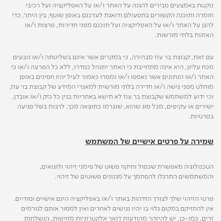
נוקטת באמצעים סבירים להגנה על האתר ו/או על האפליקציה ועל רכיבי
חומרה ותוכנה הקשורים בתפעולם ודואגת לעדכנם באופן שוטף, בין היתר, כדי
להגן על האתר ו/או על האפליקציה ועל תוכנם מפני חדירות, פרצות ו/או
האזנות בלתי מורשות.
עם זאת, קבוצת בר עוז מבהירה, כי במקרים אשר אינם בשליטתה ו/או נובעים
מכח עליון, היא אינה מתחייבת כי האתר יתנהל כסדרו, ללא כל הפרעה ו/או כי
האתר ו/או הנתונים אשר נאספו ו/או נמסרו כאמור לעיל יהיו חסינים באופן
מוחלט מפני גישה ו/או חדירה בלתי מורשית למאגרי המידע של קבוצת בר עוז,
וכי ידוע למשתמש שקבוצת בר עוז לא תישא באחריות בגין כל נזק ו/או אובדן,
ישירים או עקיפים, מכל סוג שהוא, שנגרמו כתוצאה מכך, לרבות בשל פגיעה
בפרטיות.
שמירה על פרטים אישיים של המשתמש
הטכנולוגיה מאפשרת שכפול וחיקוי פשוט של סימני זיהוי ולוגואים,
והמשתמשים התרגלו להסתמך על מגנונים פשוטים של זיהוי.
פרטי הזיהוי שלך לצורך הזדהות באתר ו/או באפליקציה הינם אישיים וסודיים.
אין להחזיקם במקום גלוי בו יהיו נגישים לאחרים ואין למסור אותם לגורמים
זרים. כמו-כן, יש להיזהר מהודעות דואר אלקטרוניות מזויפות, הנשלחות