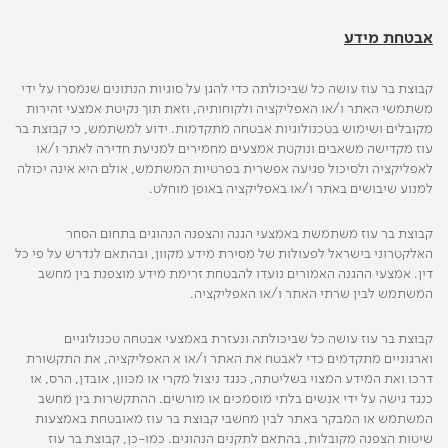
אבטחת מידע
קבוצת בר עוז עושה כל שביכולתה כדי להגן על סוגיות הנתונים שנמסרו על ידי
משתמשי האתר ו/או האפליקציה ולקוחותיה, וזאת תוך נקיטת אמצעי זהירות
מקובלים ושימוש בטכנולוגיות אבטחה מתקדמות. ידוע למשתמש, כי קבוצת בר
עוז מקדישה משאבים ונוקטת אמצעים מחמירים למניעת חדירה לאתר ו/או
לאפליקציה ולסיכול פגיעה אפשרית בפרטיות המשתמש, אולם היא אינה יכולה
למנוע שיבושים באתר ו/או באפליקציה באופן מוחלט.
קבוצת בר עוז משתמשת באמצעי הגנה והצפנה הנהוגים בתחום הסחר
האלקטרוני בישראל לפעולות של מסירת מידע מקוון, ובהתאם לנדרש על פי כל
דין. אמצעי ההגנה האמורים נועדו להבטחת זרימת מידע מוצפנת בין מחשב
המשתמש לבין שרתי האתר ו/או האפליקציה.
קבוצת בר עוז עושה כל שביכולתה ונעזרת באמצעי אבטחה טכנולוגיים
וארגוניים מתקדמים כדי לאבטח את האתר ו/או א האפליקציה, את התקשורת
דרכו ואת המידע המצוי בשליטתה, כנגד ניצול מקרי או מכוון, אובדן, הרס, או
כנגד גישה על ידי אנשים בלתי מוסמכים או מורשים. ההתקשרות בין מחשב
המשתמש או המבקר באתר לבין מחשבי קבוצת בר עוז מאובטחת באמצעות
שיטות הצפנה מקובלות, בהתאם לתקנים הנהוגים. כמו-כן, קבוצת בר עוז