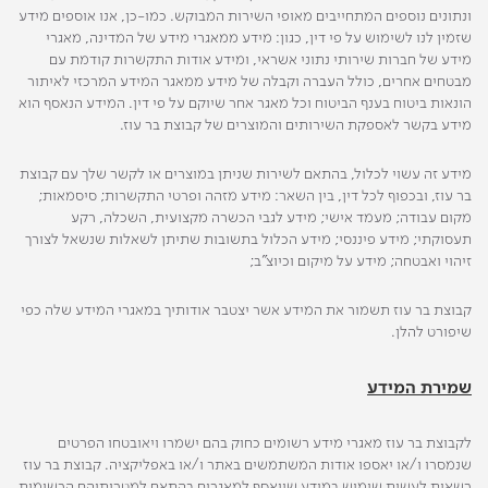
ונתונים נוספים המתחייבים מאופי השירות המבוקש. כמו-כן, אנו אוספים מידע
שזמין לנו לשימוש על פי דין, כגון: מידע ממאגרי מידע של המדינה, מאגרי
מידע של חברות שירותי נתוני אשראי, ומידע אודות התקשרות קודמת עם
מבטחים אחרים, כולל העברה וקבלה של מידע ממאגר המידע המרכזי לאיתור
הונאות ביטוח בענף הביטוח וכל מאגר אחר שיוקם על פי דין. המידע הנאסף הוא
מידע בקשר לאספקת השירותים והמוצרים של קבוצת בר עוז.
מידע זה עשוי לכלול, בהתאם לשירות שניתן במוצרים או לקשר שלך עם קבוצת
בר עוז, ובכפוף לכל דין, בין השאר: מידע מזהה ופרטי התקשרות; סיסמאות;
מקום עבודה; מעמד אישי; מידע לגבי הכשרה מקצועית, השכלה, רקע
תעסוקתי; מידע פיננסי; מידע הכלול בתשובות שתיתן לשאלות שנשאל לצורך
זיהוי ואבטחה; מידע על מיקום וכיוצ"ב;
קבוצת בר עוז תשמור את המידע אשר יצטבר אודותיך במאגרי המידע שלה כפי
שיפורט להלן.
שמירת המידע
לקבוצת בר עוז מאגרי מידע רשומים כחוק בהם ישמרו ויאובטחו הפרטים
שנמסרו ו/או יאספו אודות המשתמשים באתר ו/או באפליקציה. קבוצת בר עוז
רשאית לעשות שימוש במידע שייאסף למאגרים בהתאם למטרותיהם הרשומות