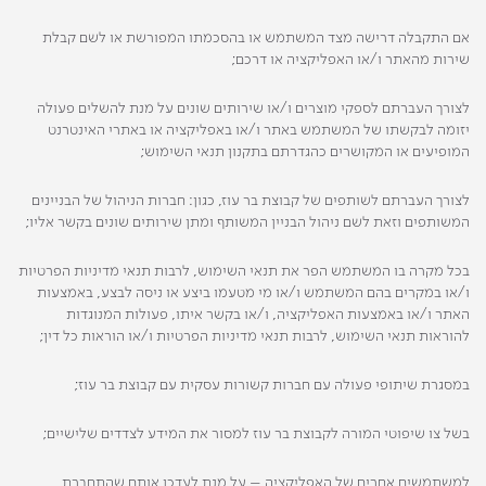
אם התקבלה דרישה מצד המשתמש או בהסכמתו המפורשת או לשם קבלת
שירות מהאתר ו/או האפליקציה או דרכם;
לצורך העברתם לספקי מוצרים ו/או שירותים שונים על מנת להשלים פעולה
יזומה לבקשתו של המשתמש באתר ו/או באפליקציה או באתרי האינטרנט
המופיעים או המקושרים כהגדרתם בתקנון תנאי השימוש;
לצורך העברתם לשותפים של קבוצת בר עוז, כגון: חברות הניהול של הבניינים
המשותפים וזאת לשם ניהול הבניין המשותף ומתן שירותים שונים בקשר אליו;
בכל מקרה בו המשתמש הפר את תנאי השימוש, לרבות תנאי מדיניות הפרטיות
ו/או במקרים בהם המשתמש ו/או מי מטעמו ביצע או ניסה לבצע, באמצעות
האתר ו/או באמצעות האפליקציה, ו/או בקשר איתו, פעולות המנוגדות
להוראות תנאי השימוש, לרבות תנאי מדיניות הפרטיות ו/או הוראות כל דין;
במסגרת שיתופי פעולה עם חברות קשורות עסקית עם קבוצת בר עוז;
בשל צו שיפוטי המורה לקבוצת בר עוז למסור את המידע לצדדים שלישיים;
למשתמשים אחרים של האפליקציה – על מנת לעדכן אותם שהתחברת