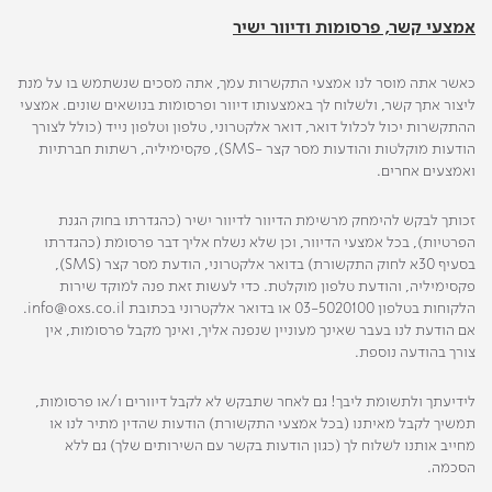
אמצעי קשר, פרסומות ודיוור ישיר
כאשר אתה מוסר לנו אמצעי התקשרות עמך, אתה מסכים שנשתמש בו על מנת
ליצור אתך קשר, ולשלוח לך באמצעותו דיוור ופרסומות בנושאים שונים. אמצעי
ההתקשרות יכול לכלול דואר, דואר אלקטרוני, טלפון וטלפון נייד (כולל לצורך
הודעות מוקלטות והודעות מסר קצר -SMS), פקסימיליה, רשתות חברתיות
ואמצעים אחרים.
זכותך לבקש להימחק מרשימת הדיוור לדיוור ישיר (כהגדרתו בחוק הגנת
הפרטיות), בכל אמצעי הדיוור, וכן שלא נשלח אליך דבר פרסומת (כהגדרתו
בסעיף 30א לחוק התקשורת) בדואר אלקטרוני, הודעת מסר קצר (SMS),
פקסימיליה, והודעת טלפון מוקלטת. כדי לעשות זאת פנה למוקד שירות
הלקוחות בטלפון 03-5020100 או בדואר אלקטרוני בכתובת info@oxs.co.il.
אם הודעת לנו בעבר שאינך מעוניין שנפנה אליך, ואינך מקבל פרסומות, אין
צורך בהודעה נוספת.
לידיעתך ולתשומת ליבך! גם לאחר שתבקש לא לקבל דיוורים ו/או פרסומות,
תמשיך לקבל מאיתנו (בכל אמצעי התקשורת) הודעות שהדין מתיר לנו או
מחייב אותנו לשלוח לך (כגון הודעות בקשר עם השירותים שלך) גם ללא
הסכמה.